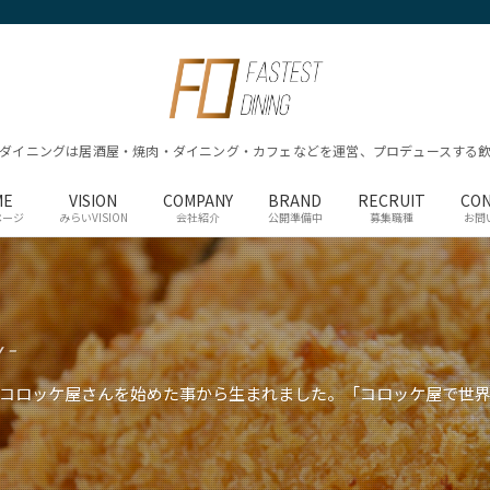
ダイニングは居酒屋・焼肉・ダイニング・カフェなどを運営、プロデュースする
ME
VISION
COMPANY
BRAND
RECRUIT
CO
ページ
みらいVISION
会社紹介
公開準備中
募集職種
お問
y –
コロッケ屋さんを始めた事から生まれました。「コロッケ屋で世